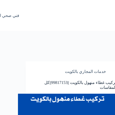
فني صحي الكويت ||99817153|
خدمات المجاري بالكويت
تركيب غطاء منهول بالكويت ||99817153||كل
لمقاسات