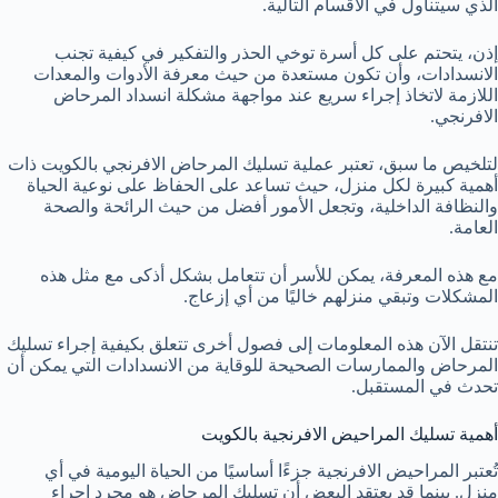
الذي سيتناول في الأقسام التالية.
إذن، يتحتم على كل أسرة توخي الحذر والتفكير في كيفية تجنب
الانسدادات، وأن تكون مستعدة من حيث معرفة الأدوات والمعدات
اللازمة لاتخاذ إجراء سريع عند مواجهة مشكلة انسداد المرحاض
الافرنجي.
لتلخيص ما سبق، تعتبر عملية تسليك المرحاض الافرنجي بالكويت ذات
أهمية كبيرة لكل منزل، حيث تساعد على الحفاظ على نوعية الحياة
والنظافة الداخلية، وتجعل الأمور أفضل من حيث الرائحة والصحة
العامة.
مع هذه المعرفة، يمكن للأسر أن تتعامل بشكل أذكى مع مثل هذه
المشكلات وتبقي منزلهم خاليًا من أي إزعاج.
تنتقل الآن هذه المعلومات إلى فصول أخرى تتعلق بكيفية إجراء تسليك
المرحاض والممارسات الصحيحة للوقاية من الانسدادات التي يمكن أن
تحدث في المستقبل.
أهمية تسليك المراحيض الافرنجية بالكويت
تُعتبر المراحيض الافرنجية جزءًا أساسيًا من الحياة اليومية في أي
منزل. بينما قد يعتقد البعض أن تسليك المرحاض هو مجرد إجراء