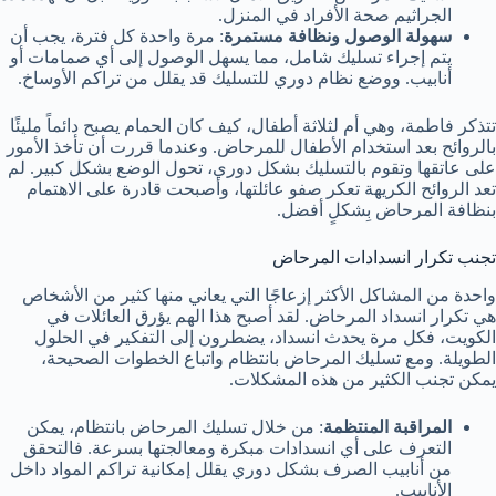
الجراثيم صحة الأفراد في المنزل.
سهولة الوصول ونظافة مستمرة
: مرة واحدة كل فترة، يجب أن
يتم إجراء تسليك شامل، مما يسهل الوصول إلى أي صمامات أو
أنابيب. ووضع نظام دوري للتسليك قد يقلل من تراكم الأوساخ.
تتذكر فاطمة، وهي أم لثلاثة أطفال، كيف كان الحمام يصبح دائماً مليئًا
بالروائح بعد استخدام الأطفال للمرحاض. وعندما قررت أن تأخذ الأمور
على عاتقها وتقوم بالتسليك بشكل دوري، تحول الوضع بشكل كبير. لم
تعد الروائح الكريهة تعكر صفو عائلتها، وأصبحت قادرة على الاهتمام
بنظافة المرحاض بِشكلٍ أفضل.
تجنب تكرار انسدادات المرحاض
واحدة من المشاكل الأكثر إزعاجًا التي يعاني منها كثير من الأشخاص
هي تكرار انسداد المرحاض. لقد أصبح هذا الهم يؤرق العائلات في
الكويت، فكل مرة يحدث انسداد، يضطرون إلى التفكير في الحلول
الطويلة. ومع تسليك المرحاض بانتظام واتباع الخطوات الصحيحة،
يمكن تجنب الكثير من هذه المشكلات.
المراقبة المنتظمة
: من خلال تسليك المرحاض بانتظام، يمكن
التعرف على أي انسدادات مبكرة ومعالجتها بسرعة. فالتحقق
من أنابيب الصرف بشكل دوري يقلل إمكانية تراكم المواد داخل
الأنابيب.