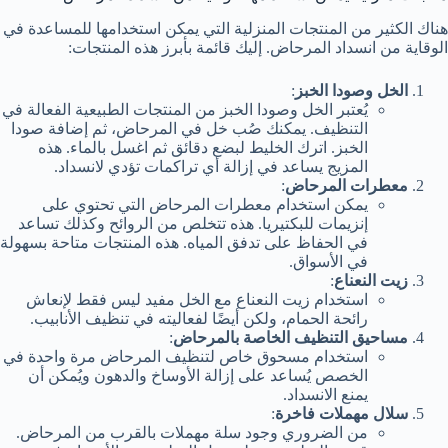
هناك الكثير من المنتجات المنزلية التي يمكن استخدامها للمساعدة في
الوقاية من انسداد المرحاض. إليك قائمة بأبرز هذه المنتجات:
الخل وصودا الخبز
:
يُعتبر الخل وصودا الخبز من المنتجات الطبيعية الفعالة في
التنظيف. يمكنك صُب خل في المرحاض، ثم إضافة صودا
الخبز. اترك الخليط لبضع دقائق ثم اغسل بالماء. هذه
المزيج يساعد في إزالة أي تراكمات تؤدي لانسداد.
معطرات المرحاض
:
يمكن استخدام معطرات المرحاض التي تحتوي على
إنزيمات للبكتيريا. هذه تتخلص من الروائح وكذلك تساعد
في الحفاظ على تدفق المياه. هذه المنتجات متاحة بسهولة
في الأسواق.
زيت النعناع
:
استخدام زيت النعناع مع الخل مفيد ليس فقط لإنعاش
رائحة الحمام، ولكن أيضًا لفعاليته في تنظيف الأنابيب.
مساحيق التنظيف الخاصة بالمرحاض
:
استخدام مسحوق خاص لتنظيف المرحاض مرة واحدة في
الخصص يُساعد على إزالة الأوساخ والدهون ويُمكن أن
يمنع الانسداد.
سلال مهملات فاخرة
:
من الضروري وجود سلة مهملات بالقرب من المرحاض.