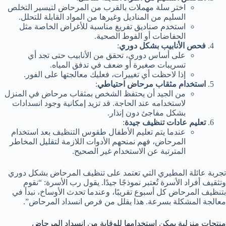
اختر سلة مهملات بالقرب من المرحاض لتيسير التخلص
السليم من المناديل وغيرها من المواد القابلة للتحلل.
استخدم صناديق تفريغ مناسبة للأغراض الخاصة مثل
الحفاضات أو الفوط الصحية.
فحص الأنابيب بشكل دوري
:
على أساس دوري، تحقق من الأنابيب حتى تجد أي
تسريبات صغيرة أو ضعف في تدفق المياه.
إذا لاحظت أي تغييرات، فعليك معالجتها على الفور.
استخدام مثقاب مرحاض احتياطي
:
من الجيد أن يحتفظ الشخص بمثقاب مرحاض في المنزل
لاستخدامه عند الحاجة. قد تزيد إمكانية وجود انسدادات
بشكل مفاجئ دون إنذار.
تعليم عادات تنظيف جيدة
:
عندما يتم تعليم الأطفال طقوس التنظيف بعد استخدام
المرحاض، فهم نمنحهم الأدوات اللازمة لتقليل المخاطر
المترتبة عن الاستخدام غير الصحيح.
تجربة عائلة المطيري التي تعتمد على تنظيف المرحاض بشكل دوري
وتثقيف أفراد الأسرة تُعتبر نموذجًا جيدًا. يقول رب الأسرة: “نقوم
بتنظيف المرحاض كل أسبوع تقريبًا، وعندما تحدث الأوساخ، نبدأ في
معالجة المشكلة بسرعة. هذا يقلل من فرص انسداد المرحاض”.
منتجات منزلية يمكن استخدامها للوقاية من انسداد المرحاض