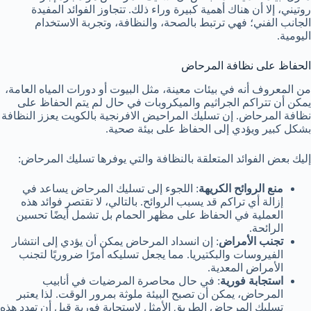
روتيني، إلا أن هناك أهمية كبيرة وراء ذلك. تتجاوز الفوائد المفيدة
الجانب الفني؛ فهي ترتبط بالصحة، والنظافة، وتجربة الاستخدام
اليومية.
الحفاظ على نظافة المرحاض
من المعروف أنه في بيئات معينة، مثل البيوت أو دورات المياه العامة،
يمكن أن تتراكم الجراثيم والميكروبات في حال لم يتم الحفاظ على
نظافة المرحاض. إن تسليك المراحيض الافرنجية بالكويت يعزز النظافة
بشكل كبير ويؤدي إلى الحفاظ على بيئة صحية.
إليك بعض الفوائد المتعلقة بالنظافة والتي يوفرها تسليك المرحاض:
منع الروائح الكريهة
: اللجوء إلى تسليك المرحاض يساعد في
إزالة أي تراكم قد يسبب الروائح. بالتالي، لا تقتصر فوائد هذه
العملية في الحفاظ على مظهر الحمام بل تشمل أيضًا تحسين
الرائحة.
تجنب الأمراض
: إن انسداد المرحاض يمكن أن يؤدي إلى انتشار
الفيروسات والبكتيريا. مما يجعل تسليكه أمرًا ضروريًا لتجنب
الأمراض المعدية.
استجابة فورية
: في حال محاصرة المرضيات في أنابيب
المرحاض، يمكن أن تصبح البيئة ملوثة بمرور الوقت. لذا يعتبر
تسليك المرحاض الطريق الأمثل لاستجابة فورية قبل أن تهدد هذه