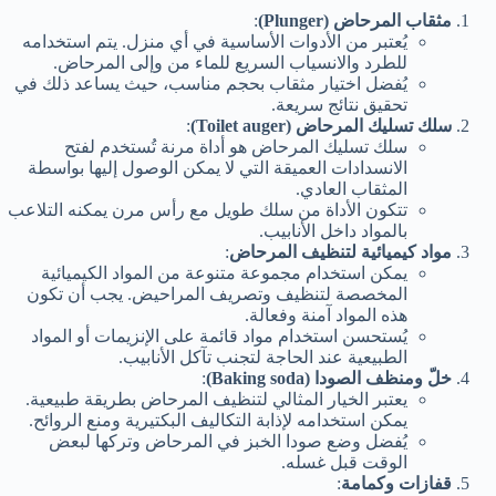
مثقاب المرحاض (Plunger)
:
يُعتبر من الأدوات الأساسية في أي منزل. يتم استخدامه
للطرد والانسياب السريع للماء من وإلى المرحاض.
يُفضل اختيار مثقاب بحجم مناسب، حيث يساعد ذلك في
تحقيق نتائج سريعة.
سلك تسليك المرحاض (Toilet auger)
:
سلك تسليك المرحاض هو أداة مرنة تُستخدم لفتح
الانسدادات العميقة التي لا يمكن الوصول إليها بواسطة
المثقاب العادي.
تتكون الأداة من سلك طويل مع رأس مرن يمكنه التلاعب
بالمواد داخل الأنابيب.
مواد كيميائية لتنظيف المرحاض
:
يمكن استخدام مجموعة متنوعة من المواد الكيميائية
المخصصة لتنظيف وتصريف المراحيض. يجب أن تكون
هذه المواد آمنة وفعالة.
يُستحسن استخدام مواد قائمة على الإنزيمات أو المواد
الطبيعية عند الحاجة لتجنب تآكل الأنابيب.
خلّ ومنظف الصودا (Baking soda)
:
يعتبر الخيار المثالي لتنظيف المرحاض بطريقة طبيعية.
يمكن استخدامه لإذابة التكاليف البكتيرية ومنع الروائح.
يُفضل وضع صودا الخبز في المرحاض وتركها لبعض
الوقت قبل غسله.
قفازات وكمامة
: