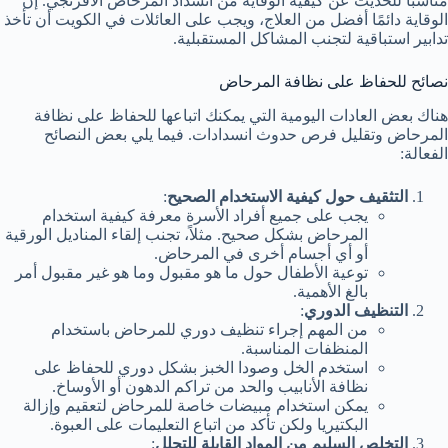
مناسبًا للحديث عن كيفية الوقاية من انسداد المرحاض الافرنجي. إن
الوقاية دائمًا أفضل من العلاج، ويجب على العائلات في الكويت أن تأخذ
تدابير استباقية لتجنب المشاكل المستقبلية.
نصائح للحفاظ على نظافة المرحاض
هناك بعض العادات اليومية التي يمكنك اتباعها للحفاظ على نظافة
المرحاض وتقليل فرص حدوث انسدادات. فيما يلي بعض النصائح
الفعالة:
التثقيف حول كيفية الاستخدام الصحيح
:
يجب على جميع أفراد الأسرة معرفة كيفية استخدام
المرحاض بشكل صحيح. مثلاً، تجنب إلقاء المناديل الورقية
أو أي أجسام أخرى في المرحاض.
توعية الأطفال حول ما هو مقبول وما هو غير مقبول أمر
بالغ الأهمية.
التنظيف الدوري
:
من المهم إجراء تنظيف دوري للمرحاض باستخدام
المنظفات المناسبة.
استخدم الخل وصودا الخبز بشكل دوري للحفاظ على
نظافة الأنابيب والحد من تراكم الدهون أو الأوساخ.
يمكن استخدام مبيضات خاصة للمرحاض لتعقيم وإزالة
البكتيريا ولكن تأكد من اتباع التعليمات على العبوة.
التخلص السليم من المواد القابلة للتحلل
: