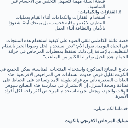
قبضة السلة مهمة لتسهيل التخلص من الأجسام غير
المناسبة.
القفازات والكمامات
:
استخدام القفازات والكمامات أثناء القيام بعمليات
التنظيف لا يُعتبر وقاية فحسب، بل يمنحك أيضًا شعورًا
بالأمان والنظافة أثناء العمل.
قصة عائلة الكاظمي تلقي الضوء على كيفية استخدام هذه المنتجات
في الحياة اليومية. تقول الأم: “نحن نستخدم الخل وصودا الخبز بانتظام
للتنظيف. بالإضافة إلى ذلك، نحتفظ بمعطرات المرحاض في خزانة
الحمام. هذه الحيل توفر لنا الكثير من المتاعب”.
باتباع النصائح المذكورة واستخدام المنتجات المناسبة، يمكن للجميع في
الكويت تقليل فرص حدوث انسدادات في المراحيض الافرنجية. هذه
العادات الصغيرة تأتي مع فوائد طويلة الأمد وتساعد على الحفاظ على
نظافة وصحة المنزل. إن الاستمرار في ممارسة هذه النصائح سيوفر
الوقت والجهد، ويجعل تجربة استخدام المرحاض أكثر راحة لكل أفراد
الأسرة.
خدماتنا لكم مايلي:-
تسليك المرحاض الافرنجي بالكويت