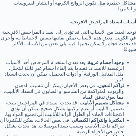
مشاكل خطيرة مثل تكوين الروائح الكريهة أو انتشار الفيروسات
والبكتيريا.
أسباب انسداد المراحيض الافرنجية
توجد العديد من الأسباب التي قد تؤدي إلى انسداد المراحيض الافرنجية
في الكويت. بعض هذه الأسباب يمكن تفاديها ببعض الاحتياطات، وأخرى
قد تحدث فجأة ولا يمكن تجنبها. فيما يلي بعض من الأسباب الأكثر
شيوعًا:
وجود أجسام غريبة
: يعد تعدي استخدام المرحاض أحد الأسباب
الرئيسية للانسداد. فعندما يتم إلقاء أجسام غير قابلة للتحلل،
مثل المناديل الورقية أو أدوات التجميل، يمكن أن يحدث انسداد
كبير.
تراكم الدهون
: في بعض الأحيان، يمكن أن تتسبب الدهون
والزيوت المتراكمة من الشامبو أو الصابون في انسداد الأنابيب،
مما يعوق تدفق المياه.
مشاكل تصميم الأنابيب
: قد يحدث انسداد في المراحيض نتيجة
تصميم الأنابيب أو عدم تركيبها بشكل صحيح. يمكن أن تؤدي
الانحناءات الحادة أو الطول الزائد للأنابيب إلى تجميع المواد بها.
البكتيريا والتراكم الكيميائي
: في بعض الحالات، يمكن للبكتيريا أن
تتراكم داخل الأنابيب وتسبب تسد التوصيلات. هذا يحدث بشكل
خاص في الأجواء الرطبة.