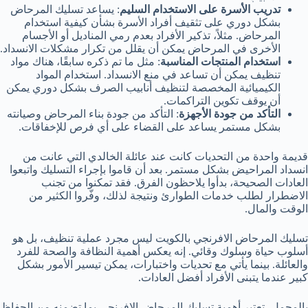
تدريب الأسرة على الاستخدام السليم
: يساعد تسليك المرحاض
بشكل دوري على تثقيف أفراد الأسرة بشأن كيفية استخدام
المرحاض. مثلاً، تذكير الأفراد بعدم رمي المناديل أو الأجسام
الأخرى في المرحاض يمكن أن يقلل من تكرار مشكلات الانسداد.
استخدام المنتجات المناسبة
: مثل ما تم ذكره سابقًا، هناك مواد
تنظيف يمكن أن تساعد في منع الانسداد. استخدام المواد
الكيميائية المخصصة لتنظيف أنابيب الصرف بشكل دوري يمكن
أن يوقف تكوين التراكمات.
التأكد من جودة الأجهزة
: التأكد من جودة بناء المرحاض وصيانته
بشكل مستمر يساعد على القضاء على أي فرص للإخفاقات.
قديمة واحدة من التحديات كانت عند عائلة الخالدي التي عانت من
انسداد المراحيض بشكل مستمر. بعد أن قاموا بإجراء التسليك واتبعوا
العادات الصحيحة، بدأوا يلاحظون الفرق. فقد تمكنوا من تجنب
الاضطرار لطلب خدمات الطوارئ ونتيجة لذلك، وفّروا الكثير من
الوقت والمال.
تسليك المرحاض الافرنجي بالكويت ليس مجرد عملية تنظيف، بل هو
أسلوب حياة وسلوك وقائي. إنه يعكس أهمية النظافة والصحة للفرد
والعائلة. بينما يأتي مع تحديات واختبارات، يمكن تيسير الأمور بشكل
كبير عندما يتبنى الأفراد أفضل العادات.
بالمجمل، تعتبر أهمية تسليك المرحاض الافرنجي بما تضمنه من الحفاظ