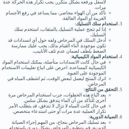
لأسفل ورفعه بشكل متكرر. يجب تكرار هذه الحركة عدة
مرات.
تأكد من أن الهواء محاصر، مما يساعد في رفع الأجسام
الغريبة أو المواد العالقة.
استخدام سلك التسليك
:
إذا لم تنجح عملية التسليك بالمثقاب، استخدم سلك
التسليك.
أدخل السلك في المرحاض ولفه حول أي انسدادات قد
تكون موجودة. أثناء القيام بذلك، يجب عليك ممارسة
الضغط بلطف لضمان عدم تلف الأنابيب.
استخدام المواد الكيميائية
:
في حال كانت الانسدادات متأصلة، يمكنك استخدام المواد
الكيميائية كمساعدة. احرص على اتباع تعليمات الاستخدام
الموجودة على العبوة.
اترك المنتج ليعمل لبعض الوقت، ثم اشطف المياه في
المرحاض.
التحقق من النتائج
:
بعد اتّباع هذه الخطوات، جرب استخدام المرحاض مرة
أخرى للتأكد من أن الماء يتدفق بشكل سلس.
في حال كانت المياه لا تزال لا تتدفق، قد يتطلب الأمر
تكرار العملية عدة مرات أو حتى استدعاء متخصص.
الصيانة الدورية
:
بعد تسليك المرحاض بنجاح، من المهم إجراء الصيانة
الدورية. قم بتنظيف المرحاض بشكل دوري باستخدام