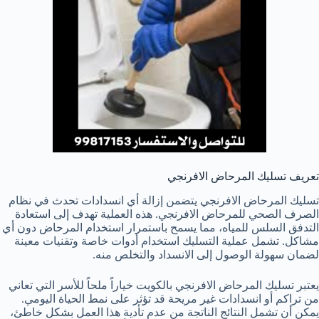
تعريف تسليك المرحاض الافرنجي
تسليك المرحاض الافرنجي يتضمن إزالة أي انسدادات تحدث في نظام
الصرف الصحي للمرحاض الافرنجي. هذه العملية تهدف إلى استعادة
التدفق السلس للمياه، مما يسمح باستمرار استخدام المرحاض دون أي
مشاكل. تشمل عملية التسليك استخدام أدوات خاصة وتقنيات معينة
لضمان سهولة الوصول إلى الانسداد والتخلص منه.
يعتبر تسليك المرحاض الافرنجي بالكويت خياراً ملحاً للأسر التي تعاني
من تراكم أو انسدادات غير مريحة قد تؤثر على نمط الحياة اليومي.
يمكن أن تشمل النتائج الناتجة من عدم تأدية هذا العمل بشكل خاطئ،