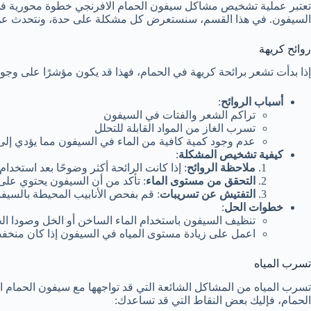
تعتبر عملية تشخيص مشاكل سيفون الحمام الافرنجي خطوة محورية في ا
السيفون. في هذا القسم، سنستعرض كل مشكلة على حدة، ونتحدث عن كي
روائح كريهة
إذا بدأت تشعر برائحة كريهة في الحمام، فهذا قد يكون مؤشرًا على وجود 
أسباب الروائح
:
تراكم الشعر والفتات في السيفون
تسرب الغاز من المواد القابلة للتحلل
عدم وجود كمية كافية من الماء في السيفون مما يؤدي إلى 
كيفية تشخيص المشكلة
:
ملاحظة الروائح
: إذا كانت الرائحة أكثر وضوحًا بعد استخ
التحقق من مستوى الماء
: تأكد من أن السيفون يحتوي على
التفتيش عن تسريبات
: قم بفحص الأنابيب المحيطة بالسيف
خطوات الحل
:
تنظيف السيفون باستخدام الماء الساخن أو الخل وصودا الخب
اعمل على زيادة مستوى المياه في السيفون إذا كان منخفضً
تسرب المياه
تسرب المياه من المشاكل الشائعة التي قد تواجهها مع سيفون الحمام ال
الحمام، فإليك بعض النقاط التي قد تساعدك: