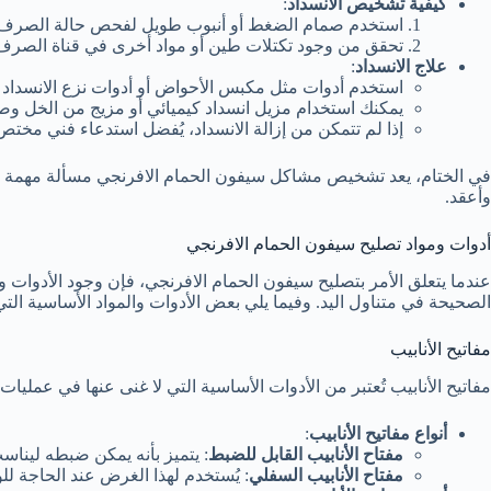
كيفية تشخيص الانسداد
:
استخدم صمام الضغط أو أنبوب طويل لفحص حالة الصرف
تحقق من وجود تكتلات طين أو مواد أخرى في قناة الصرف
علاج الانسداد
:
استخدم أدوات مثل مكبس الأحواض أو أدوات نزع الانسداد
يمكنك استخدام مزيل انسداد كيميائي أو مزيج من الخل وصو
إذا لم تتمكن من إزالة الانسداد، يُفضل استدعاء فني مخت
في الختام، يعد تشخيص مشاكل سيفون الحمام الافرنجي مسألة مهمة ل
وأعقد.
أدوات ومواد تصليح سيفون الحمام الافرنجي
عندما يتعلق الأمر بتصليح سيفون الحمام الافرنجي، فإن وجود الأدوات وا
الصحيحة في متناول اليد. وفيما يلي بعض الأدوات والمواد الأساسية الت
مفاتيح الأنابيب
مفاتيح الأنابيب تُعتبر من الأدوات الأساسية التي لا غنى عنها في عمليا
أنواع مفاتيح الأنابيب
:
مفتاح الأنابيب القابل للضبط
: يتميز بأنه يمكن ضبطه ليناسب
مفتاح الأنابيب السفلي
: يُستخدم لهذا الغرض عند الحاجة ل