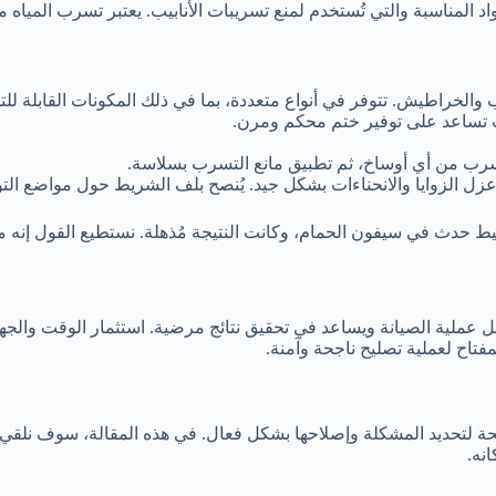
 المناسبة والتي تُستخدم لمنع تسريبات الأنابيب. يعتبر تسرب المياه م
ب والخراطيش. تتوفر في أنواع متعددة، بما في ذلك المكونات القابلة ل
، حيث تساعد على توفير ختم محكم ومرن.
سرب من أي أوساخ، ثم تطبيق مانع التسرب بسلاسة.
ل الزوايا والانحناءات بشكل جيد. يُنصح بلف الشريط حول مواضع الت
ث في سيفون الحمام، وكانت النتيجة مُذهلة. نستطيع القول إنه مجرد
ل عملية الصيانة ويساعد في تحقيق نتائج مرضية. استثمار الوقت والجه
اح لعملية تصليح ناجحة وآمنة.
حة لتحديد المشكلة وإصلاحها بشكل فعال. في هذه المقالة، سوف نلقي
نه.