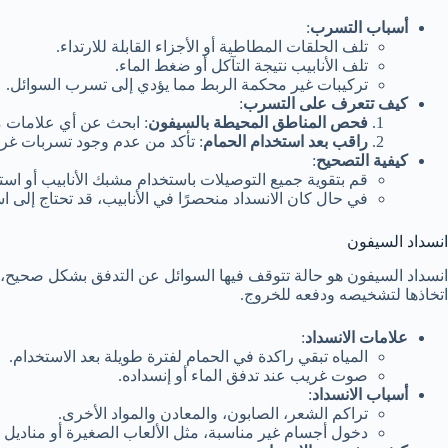
أسباب التسرب
:
تلف الحلقات المطاطية أو الأجزاء القابلة للارتداء.
تلف الأنابيب نتيجة التآكل أو ضغط الماء.
تركيبات غير محكمة الربط مما يؤدي إلى تسرب السوائل.
كيف تتعرف على التسرب
:
فحص المناطق المحيطة بالسيفون
: ابحث عن أي علامات م
راقب بعد استخدام الحمام
: تأكد من عدم وجود تسربات غ
كيفية التصحيح
:
قم بتقوية جميع التوصيلات باستخدام مشبك الأنابيب أو استب
في حال كان الانسداد منحصرًا في الأنابيب، قد تحتاج إلى 
انسداد السيفون
انسداد السيفون هو حالة تتوقف فيها السوائل عن التدفق بشكل صحيح، مم
اتخاذها لتشخيصه ودفعه للخروج.
علامات الانسداد
:
المياه تبقي راكدة في الحمام لفترة طويلة بعد الاستخدام.
صوت غريب عند تدفق الماء أو إنسداده.
أسباب الانسداد
:
تراكم الشعر، الصابون، والمعادن والمواد الأخرى.
دخول أجسام غير مناسبة، مثل الألعاب الصغيرة أو مناديل 