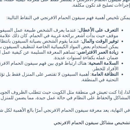
إجراءات تصليح قد تكون مكلفة.
يمكن تلخيص أهمية فهم سيفون الحمام الافرنجي في النقاط التالية:
التعرف على الأعطال
: عندما يعرف الشخص طبيعة عمل السيفون، 
موقف حيث بدأت أشعر برائحة غريبة في الحمام. كان ذلك علامة على
توفير الوقت والمال
: عندما يقوم الشخص بصيانة السيفون بانتظام،
يمكن استخدام بعض المواد الكيميائية الخاصة لتنظيف السيفون 
زيادة العمر الافتراضي
: تساهم المعرفة السليمة عن كيفية عمل 
ضمان عمله بكفاءة لسنوات عديدة.
السلامة الصحية
: هناك ارتباط قوي بين فهم سيفون الحمام الاف
الأفراد للخطر.
النظافة العامة
: أهمية السيفون لا تقتصر على المنزل فقط بل تؤ
التحتية في المنطقة.
لذا، إذا كنت تعيش في منطقة مثل الكويت حيث تتطلب الظروف الجوية الح
المشاكل والحفاظ على النظام في حالة عمل جيدة، مما يضمن للمنزل ب
في النهاية، يعد معرفة سيفون الحمام الافرنجي أمرًا بالغ الأهمية لك
تشخيص مشاكل سيفون الحمام الافرنجي