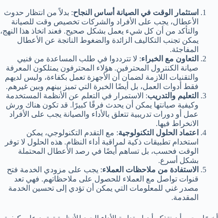
استثمار الوقت في الصيانة أساس النجاح
: بدلاً من انتظار حدوث
الأعطال، يجب على الأفراد والشركات تخصيص وقت للصيانة
والتأكد من أن كل شيء يعمل بشكل صحيح. فعند اتخاذ هذا النهج،
يمكن تجنب التكاليف الزائدة والضغوط الناتجة عن الأعطال
المفاجئة.
التعاون مع الخبراء
: لا تترددوا في طلب المساعدة من فنيي
صيانة الكنترول المحترفين. هؤلاء المحترفون يمتلكون المعرفة
والتقنيات اللازمة لضمان أن الأجهزة تعمل بكفاءة، وليس لديهم
فقط أدوات العمل، بل أيضًا الخبرة التي تميز بينهم وبين غيرهم.
التعليم والتدريب
: الاستمرار في التعلم عن الأنظمة المستخدمة
وكيفية صيانتها يمكن أن يحدث فرقًا كبيرًا. قد تكون هناك ورش
عمل أو دورات تدريبية تتعلق بالأداء والصيانة يجب على الأفراد
الانخراط فيها.
اعتماد الحلول التكنولوجية
: مع التقدم التكنولوجي، يمكن
استخدام تطبيقات ذكية لمراقبة أداء النظام. هذه الحلول لا توفر
الوقت فحسب، بل تساهم أيضًا في رصد الأعطال المحتملة
بشكل أسرع.
الاستفادة من ملاحظات العملاء
: يجب على مزودي الخدمة فتح
قنوات تواصل مع العملاء للحصول على ملاحظاتهم. فهي تعد
مصدر غني للمعلومات التي يمكن أن تؤدي إلى تحسين الخدمة
المقدمة.