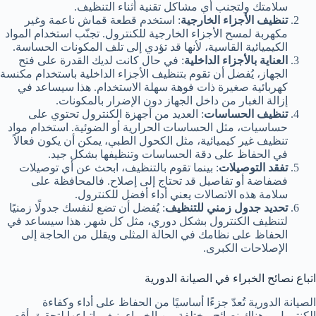
سلامتك ولتجنب أي مشاكل تقنية أثناء التنظيف.
تنظيف الأجزاء الخارجية
: استخدم قطعة قماش ناعمة وغير
مكهربة لمسح الأجزاء الخارجية للكنترول. تجنّب استخدام المواد
الكيميائية القاسية، لأنها قد تؤدي إلى تلف المكونات الحساسة.
العناية بالأجزاء الداخلية
: في حال كانت لديك القدرة على فتح
الجهاز، يُفضل أن تقوم بتنظيف الأجزاء الداخلية باستخدام مكنسة
كهربائية صغيرة ذات فوهة سهلة الاستخدام. هذا سيساعد في
إزالة الغبار من داخل الجهاز دون الإضرار بالمكونات.
تنظيف الحساسات
: العديد من أجهزة الكنترول تحتوي على
حساسيات، مثل الحساسات الحرارية أو الضوئية. استخدام مواد
تنظيف غير كيميائية، مثل الكحول الطبي، يمكن أن يكون فعالاً
في الحفاظ على دقة الحساسات وتنظيفها بشكل جيد.
تفقد التوصيلات
: بينما تقوم بالتنظيف، ابحث عن أي توصيلات
فضفاضة أو تفاصيل قد تحتاج إلى إصلاح. فالمحافظة على
سلامة هذه الاتصالات يعني أداء أفضل للكنترول.
تحديد جدول زمني للتنظيف
: يُفضل أن تضع لنفسك جدولًا زمنيًا
لتنظيف الكنترول بشكل دوري، مثل كل شهر. هذا سيساعد في
الحفاظ على نظامك في الحالة المثلى ويقلل من الحاجة إلى
الإصلاحات الكبرى.
اتباع نصائح الخبراء في الصيانة الدورية
الصيانة الدورية تُعدّ جزءًا أساسيًا من الحفاظ على أداء وكفاءة
الكنترول، وهناك نصائح مختلفة من الخبراء ينبغي اتباعها لتحقيق أقصى