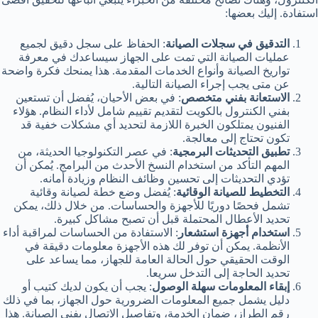
استفادة. إليك بعضها:
التدقيق في سجلات الصيانة
: الحفاظ على سجل دقيق لجميع
عمليات الصيانة التي تمت على الجهاز سيساعدك في معرفة
تواريخ الصيانة وأنواع الخدمات المقدمة. هذا يمنحك فكرة واضحة
عن متى يجب إجراء الصيانة التالية.
الاستعانة بفني متخصص
: في بعض الأحيان، يُفضل أن تستعين
بفني الكنترول بالكويت لتقديم تقييم شامل لأداء النظام. هؤلاء
الفنيون يمتلكون الخبرة اللازمة لتحديد أي مشكلات خفية قد
تكون تحتاج إلى معالجة.
تطبيق التحديثات البرمجية
: في عصر التكنولوجيا الحديثة، من
المهم التأكد من استخدام النسخ الأحدث من البرامج. يُمكن أن
تؤدي التحديثات إلى تحسين وظائف النظام وزيادة أمانه.
التخطيط للصيانة الوقائية
: يُفضل وضع خطة لصيانة وقائية
تشمل فحصًا دوريًا للأجهزة والحساسات. من خلال ذلك، يمكن
تحديد الأعطال المحتملة قبل أن تصبح مشاكل كبيرة.
استخدام أجهزة استشعار
: الاستفادة من الحساسات لمراقبة أداء
الأنظمة. يمكن أن توفر لك هذه الأجهزة معلومات دقيقة في
الوقت الحقيقي حول الحالة العامة للجهاز، مما يساعد على
تحديد الحاجة إلى التدخل سريعا.
إبقاء المعلومات سهلة الوصول
: يجب أن يكون لديك كتيب أو
دليل يشمل جميع المعلومات الضرورية حول الجهاز، بما في ذلك
رقم الطراز، ضمان الخدمة، وتفاصيل الاتصال بفني الصيانة. هذا