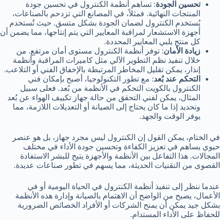
تحسين الجودة
: تساهم أنظمة الكنترول في تحسين جودة
المنتجات النهائية. فمثلاً، في المصانع التي تزدحم بالصناعات،
يُستخدم الكنترول لضمان الجودة بشكل متسق. حيث تُستخدم
أجهزة الاستشعار لمراقبة المعايير التي يتم إنتاجها، مما يضمن أن
كل منتج يلبي المعايير المحددة.
زيادة الأمان
: توفر أنظمة الكنترول مستوى أمان مرتفع. من
خلال تنفيذ نظم التطوير الآلي مثل كاميرات المراقبة وأنظمة
إنذار، يمكن تقليل المخاطر المرتبطة بالإخفاق الفني أو التلاعب.
التحكم عند بُعد
: مع تطور التكنولوجيا، أصبح بإمكان فني
الكنترول بالكويت التحكم في الأنظمة من بُعد. فعلى سبيل
المثال، يمكن لفني التحقق من حالة جهاز تكييف الهواء عن بُعد
وتحديد إذا ما كان يحتاج إلى الصيانة أو التعديلات اللازمة، مما
يوفر الوقت والجهد.
في الختام، يمكن القول إن الكنترول ليس مجرد جهاز، بل هو عنصر
حيوي يساهم في تعزيز الكفاءة وتحسين جودة الأداء في مختلف
المجالات. هذا التفاعل بين الأنظمة والأجهزة يتيح للبشر الاستفادة
القصوى من التقنيات الحديثة، مما يسهم في تطور صناعات عديدة.
عندما ننظر إلى تنفيذ أنظمة الكنترول في الحياة اليومية أو في
الأعمال، يصبح من الواضح أن الاهتمام بالصيانة وإدارة هذه الأنظمة
بشكل جيد يمكن أن يمنح الشركات أو الأفراد الخصائص الضرورية
للحفاظ على الأداء المستدام.