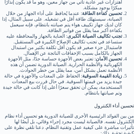
اهتزازات غير عادية تأتي من جهاز معين، وهو ما قد يكون إنذارًا
مبكرًا بوجود مشكلة.
تحسين كفاءة الطاقة
: عندما يُحافظ على أداء الجهاز من خلال
الصيانة، سيستهلك طاقة أقل في تشغيله. على سبيل المثال، إذا
كان لديك جهاز تكييف هواء يتم صيانته بانتظام، فإنه سيعمل
بكفاءة أكبر مما يقلل من فواتير الطاقة.
تجنب تكاليف الصيانة الكبرى
: العناية بالجهاز والمحافظة عليه
ستساعد في تجنب تكاليف الإصلاح الكبيرة في المستقبل.
فاستبدال جزء صغير قد يكون أقل تكلفة بكثير من استبدال
الجهاز بالكامل بسبب الإخفاقات الناتجة عن الإهمال.
تحسين الأمان
: تعتبر بعض الأجهزة حساسة جدًا، مثل الأجهزة
الكهربائية والأنظمة الحرارية. الصيانة الدورية تضمن أن هذه
الأنظمة تعمل بشكل آمن، مما يقلل من خطر الحوادث.
زيادة القيمة السوقية
: الحفاظ على المعدات والأجهزة في حالة
جيدة يزيد من قيمتها السوقية. في حال قررت بيع المعدات
المستخدمة، يمكن أن تحقق سعرًا أعلى إذا كانت في حالة جيدة
وتم صيانتها بانتظام.
تحسين أداء الكنترول
من بين الفوائد الرئيسية الأخرى للصيانة الدورية هو تحسين أداء نظام
الكنترول نفسه. فالصيانة ليست مجرد إجراء وقائي، بل أيضًا لها
تأثيرات مباشرة على كيفية عمل وتقنية النظام. دعنا نلقي نظرة على
كيفية تحقيق ذلك: