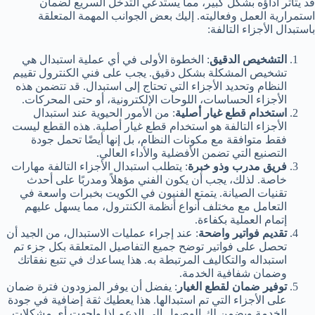
قد يتأثر أداؤه بشكل كبير، مما يستدعي التدخل السريع لضمان
استمرارية العمل وفعاليته. إليك بعض الجوانب المهمة المتعلقة
باستبدال الأجزاء التالفة:
التشخيص الدقيق
: الخطوة الأولى في أي عملية استبدال هي
تشخيص المشكلة بشكل دقيق. يجب على فني الكنترول تقييم
النظام وتحديد الأجزاء التي تحتاج إلى استبدال. قد تتضمن هذه
الأجزاء الحساسات، اللوحات الإلكترونية، أو حتى المحركات.
استخدام قطع غيار أصلية
: من الأمور الحيوية عند استبدال
الأجزاء التالفة هو استخدام قطع غيار أصلية. هذه القطع ليست
فقط متوافقة مع مكونات النظام، بل إنها أيضًا تحمل جودة
التصنيع التي تضمن الأفضلية والأداء العالي.
فريق مدرب وذو خبرة
: يتطلب استبدال الأجزاء التالفة مهارات
خاصة. لذلك، يجب أن يكون الفني مؤهلاً ومدربًا على أحدث
تقنيات الصيانة. يتمتع الفنيون في الكويت بخبرات واسعة في
التعامل مع مختلف أنواع أنظمة الكنترول، مما يسهل عليهم
إتمام العملية بكفاءة.
تقديم فواتير واضحة
: عند إجراء عمليات الاستبدال، من الجيد أن
تحصل على فواتير توضح جميع التفاصيل المتعلقة بكل جزء تم
استبداله والتكاليف المرتبطة به. هذا يساعدك في تتبع نفقاتك
وضمان شفافية الخدمة.
توفير ضمان لقطع الغيار
: يفضل أن يوفر المزودون فترة ضمان
على الأجزاء التي تم استبدالها. هذا يعطيك ثقة إضافية في جودة
الخدمة ويضمن لك الوصول إلى الدعم إذا واجهت أي مشكلات