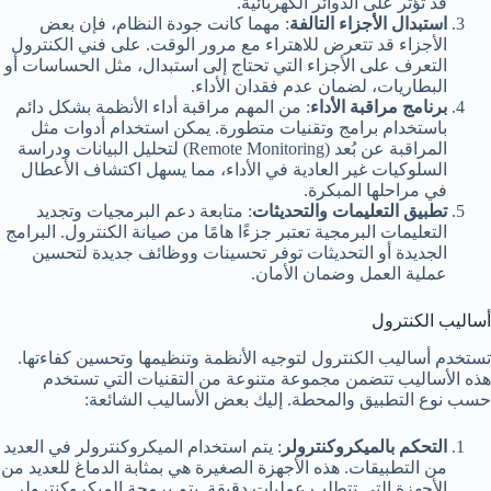
قد تؤثر على الدوائر الكهربائية.
استبدال الأجزاء التالفة
: مهما كانت جودة النظام، فإن بعض
الأجزاء قد تتعرض للاهتراء مع مرور الوقت. على فني الكنترول
التعرف على الأجزاء التي تحتاج إلى استبدال، مثل الحساسات أو
البطاريات، لضمان عدم فقدان الأداء.
برنامج مراقبة الأداء
: من المهم مراقبة أداء الأنظمة بشكل دائم
باستخدام برامج وتقنيات متطورة. يمكن استخدام أدوات مثل
المراقبة عن بُعد (Remote Monitoring) لتحليل البيانات ودراسة
السلوكيات غير العادية في الأداء، مما يسهل اكتشاف الأعطال
في مراحلها المبكرة.
تطبيق التعليمات والتحديثات
: متابعة دعم البرمجيات وتجديد
التعليمات البرمجية تعتبر جزءًا هامًا من صيانة الكنترول. البرامج
الجديدة أو التحديثات توفر تحسينات ووظائف جديدة لتحسين
عملية العمل وضمان الأمان.
أساليب الكنترول
تستخدم أساليب الكنترول لتوجيه الأنظمة وتنظيمها وتحسين كفاءتها.
هذه الأساليب تتضمن مجموعة متنوعة من التقنيات التي تستخدم
حسب نوع التطبيق والمحطة. إليك بعض الأساليب الشائعة:
التحكم بالميكروكنترولر
: يتم استخدام الميكروكنترولر في العديد
من التطبيقات. هذه الأجهزة الصغيرة هي بمثابة الدماغ للعديد من
الأجهزة التي تتطلب عمليات دقيقة. يتم برمجة الميكروكنترولر