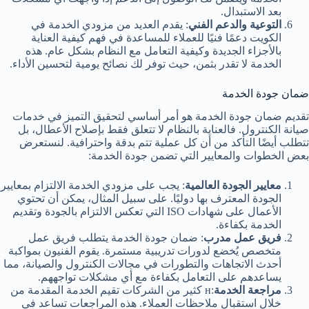
بعد الاستبدال.
التوعية والدعم الفني
: يقدم العديد من مزودي الخدمة في
الكويت دعمًا فنيًا للعملاء للمساعدة في فهم كيفية العناية
بالأجزاء الجديدة وكيفية التعامل مع النظام بشكل عام. هذه
الخدمة لا تقدر بثمن، حيث توفر لك نصائح يومية لتحسين الأداء.
ضمان جودة الخدمة
تقديم ضمان جودة الخدمة هو أمر أساسي لتحقيق التميز في خدمات
صيانة الكنترول. فالعناية بالنظام لا تتعلق فقط بإصلاح الأعطال، بل
تتطلب أيضًا التأكد من أن كل عملية تتم بدقة واحترافية. لنستعرض
بعض الخطوات والمعايير التي تضمن جودة الخدمة:
معايير الجودة العالمية
: يجب على مزودي الخدمة الالتزام بمعايير
الجودة المعترف بها دوليًا. على سبيل المثال، يمكن أن تحتوي
الأعمال على شهادات ISO التي تعكس الالتزام بالجودة وتقديم
الخدمة بكفاءة.
فريق عمل مدرب
: ضمان جودة الخدمة يتطلب فريق عمل
متخصص يُخضع لدورات تدريبية مستمرة. يقوم الفنيون بمواكبة
أحدث الاتجاهات والتطورات في مجالات الكنترول والصيانة، مما
يساعدهم على التعامل بكفاءة مع أي مشكلات تواجههم.
مراجعة الخدمة
:н كثير من الشركات تقيم الخدمة المقدمة من
خلال استقبال ملاحظات العملاء. هذه المراجعات تساعد في