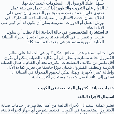
يسهّل عليك الوصول إلى المعلومات عندما تحتاجها.
الدوام على التدريب والتطوير
: إذا كنت تعمل في بيئة عمل
تحتوي على أنظمة متعددة، يصبح من الضروري أن تبقى على
اطلاع بشأن أحدث الأساليب والتقنيات المتاحة. المشاركة في
ورش العمل أو الدورات التدريبية يمكن أن يكون له أثر كبير على
الأداء العام.
استشارة المتخصصين في حالة الحاجة
: إذا لاحظت أي سلوك
غريب أو تغييرات في الأداء، فلا تتردد في الاتصال بخبراء الصيانة.
العناية الفورية ستساعد في منع تفاقم المشكلة.
في الختام، تساهم هذه النصائح بشكل كبير في الحفاظ على نظام
الكنترول بحالة ممتازة. بالنظر إلى أن تكاليف الصيانة يمكن أن تكون
أقل بكثير من تكاليف التصليحات الكبرى، نجد أن القيام بأعمال الصيانة
اللازمة وتنظيف الكنترول يلعبان دورًا حاسمًا في تعزيز كفاءة الأداء
وإطالة عمر الأجهزة. وبهذا، يمكن للجهود المبذولة في الصيانة أن
تفضي إلى نتائج أفضل وتجربة مستخدم أكثر إيجابية.
خدمات صيانة الكنترول المتخصصة في الكويت
استبدال الأجزاء التالفة
تعتبر عملية استبدال الأجزاء التالفة من أهم العناصر في خدمات صيانة
الكنترول المتخصصة في الكويت. فعندما يتعرض أي جهاز لأجزاء تالفة،