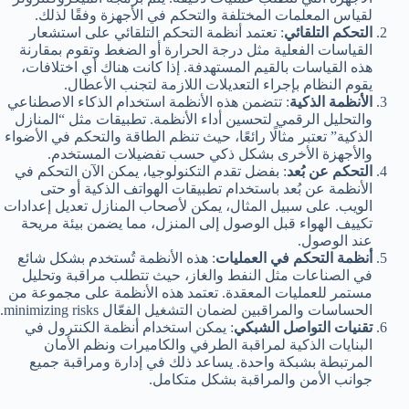
لقياس المعلمات المختلفة والتحكم في الأجهزة وفقًا لذلك.
التحكم التلقائي
: تعتمد أنظمة التحكم التلقائي على استشعار
القياسات الفعلية مثل درجة الحرارة أو الضغط وتقوم بمقارنة
هذه القياسات بالقيم المستهدفة. إذا كانت هناك أي اختلافات،
يقوم النظام بإجراء التعديلات اللازمة لتجنب الأعطال.
الأنظمة الذكية
: تتضمن هذه الأنظمة استخدام الذكاء الاصطناعي
والتحليل الرقمي لتحسين أداء الأنظمة. تطبيقات مثل “المنازل
الذكية” تعتبر مثالًا رائعًا، حيث تنظم الطاقة والتحكم في الأضواء
والأجهزة الأخرى بشكل ذكي حسب تفضيلات المستخدم.
التحكم عن بُعد
: بفضل تقدم التكنولوجيا، يمكن الآن التحكم في
الأنظمة عن بُعد باستخدام تطبيقات الهواتف الذكية أو حتى
الويب. على سبيل المثال، يمكن لأصحاب المنازل تعديل إعدادات
تكييف الهواء قبل الوصول إلى المنزل، مما يضمن بيئة مريحة
عند الوصول.
أنظمة التحكم في العمليات
: هذه الأنظمة تُستخدم بشكل شائع
في الصناعات مثل النفط والغاز، حيث تتطلب مراقبة وتحليل
مستمر للعمليات المعقدة. تعتمد هذه الأنظمة على مجموعة من
الحساسات والمراقبين لضمان التشغيل الفعّال minimizing risks.
تقنيات التواصل الشبكي
: يمكن استخدام أنظمة الكنترول في
البنايات الذكية لمراقبة الطرفي والكاميرات ونظم الأمان
المرتبطة بشبكة واحدة. يساعد ذلك في إدارة ومراقبة جميع
جوانب الأمن والمراقبة بشكل متكامل.