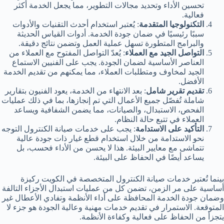
تحسين الأداء وتحديد مجالات التطوير، مما يجعل الخدمة أكثر
فعالية.
التكنولوجيا المتقدمة
: يُعتبر استخدام أحدث التقنيات والأدوات
سببًا رئيسيًا في ضمان جودة الخدمة. أدوات القياس الحديثة
والبرامج المتطورة تسهل عملية العمل وتضمن نتائج دقيقة.
التواصل الجيد مع العملاء
: يُعدّ التواصل المفتوح مع العملاء من
العناصر الأساسية لضمان الجودة. يجب على الفنيين الاستماع
الجيد لمخاوف ومتطلبات العملاء، مما يمكنهم من تقديم الخدمة
الأفضل.
تقديم تقرير شامل
: بعد الانتهاء من الخدمة، يعود الفنيون بتقارير
شاملة تُفصّل جميع الأعمال التي تم إنجازها، بما في ذلك عمليات
الفحص، الاستبدال، والصيانات، مما يضمن الشفافية ويساعد
العملاء في تتبع حالة النظام.
التأكيد على الاستدامة
: يجب على خدمات صيانة الكنترول التوجه
نحو الاستدامة من خلال استخدام قطع غيار ذات جودة عالية
تتماشى مع معايير البيئة. هذا لا يحسن من الأداء فحسب، بل
يساعد أيضًا في الحفاظ على البيئة.
بينما تُعتبر خدمات صيانة الكنترول المتخصصة في الكويت ركيزة
أساسية على مر الزمن، تضمن كل من عمليات استبدال الأجزاء التالفة
وضمان جودة الخدمة المحافظة على أداء الأنظمة وتفادي الأعطال غير
المتوقعة. الاستمرار في تقديم خدمات مهنية وعالية الجودة هو جزء لا
يتجزأ من الحفاظ على فعالية وكفاءة الأنظمة.