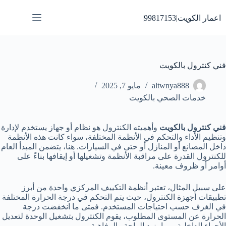
لتجاوز
لى
اعمار الكويت|99817153|
لمحتوى
فني كنترول بالكويت
altwnya888
مايو 7, 2025
خدمات الصحي بالكويت
فني كنترول بالكويت
وأهميته الكنترول هو نظام أو جهاز يستخدم لإدارة
وتنظيم الأداء والتحكم في الأنظمة المختلفة، سواء كانت هذه الأنظمة
داخل المصانع أو المنازل أو حتى في السيارات. هنا، يتضمن المبدأ العام
للكنترول القدرة على مراقبة الأنظمة وتشغيلها أو إيقافها بناءً على
أوامر أو ظروف معينة.
على سبيل المثال، تعتبر أنظمة التكييف المركزي واحدة من أبرز
تطبيقات أجهزة الكنترول، حيث يتم التحكم في درجة الحرارة المختلفة
في الغرف حسب احتياجات المستخدم. فمتى ما انخفضت درجة
الحرارة عن المستوى المطلوب، يقوم الكنترول بتشغيل الوحدة لتعديل
الأجواء الداخلية، مما يزيد الراحة والرفاهية.