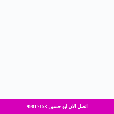
اتصل الان ابو حسين 99817153
حقوق النشر © لعام 2026 محفوظة لموقع اعمار
الكويت|99817153| - قالب بواسطة
CreativeThemes